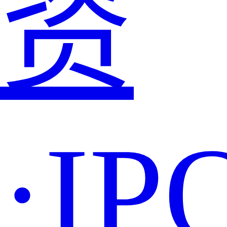
资
·IP