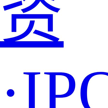
资
·IP