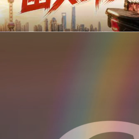
你在美团点的外卖是真门店吗？上海严查执照盗用，幽灵外卖迎硬核整治