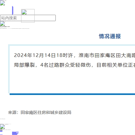
人民日报主管
《中国能源报》社有限公司主办
网站地图
联系我们
首页
即时新闻
能源要闻
焦点关注
能源评论
能源党建
热点专题
生态环保
人事动态
能源城市
环球视野
产业聚焦
电网电力
新能源
油气
安徽一路口发生管道爆裂，多人受伤
来源：中国新闻网
2024年12月16日 09:22
中新网
12月15日电 据“田家庵发布”微信公众号消息，2024年12月14日18时许，安徽省淮南市田家庵区田大南路与朝阳东路交口发生供暖管道局部爆裂，4名过路群众受轻微伤，目前相关单位正在进行应急抢修。
图片来源：田家庵发布微信公众号截图
投稿与新闻线索: 微信/手机: 15910626987 邮箱: 95866527@qq.com
欢迎关注中国能源官方网站
分享让更多人看到
中国能源网版权作品，未经书面授权，严禁转载或镜像，违者将被追究法律责任。
即时新闻
要闻推荐
国家能源局印发《电力安全生产“十五五”行动计划》
我国绿色燃料产业规模稳步壮大
2030年我国新能源消纳将达28亿千瓦以上
新型电力系统建设迎来“十五五”发展路线图
《新型电力系统建设“十五五”规划》发布
热点专题