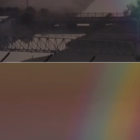
新型电力系统的核心引擎 第二集 深远海风电送出