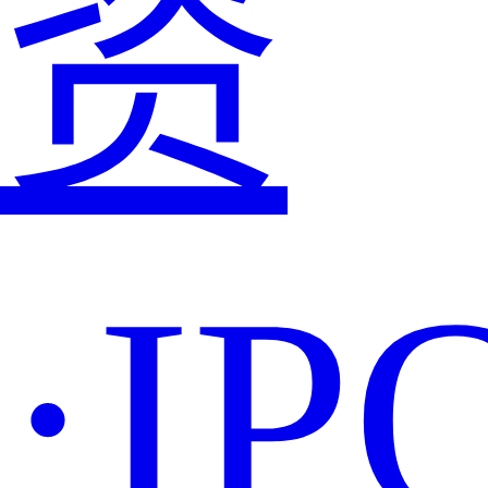
资
·IP