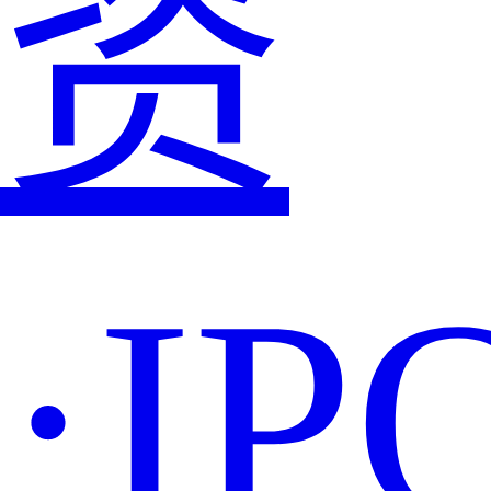
资
·IP