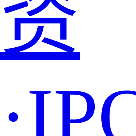
资
·IP