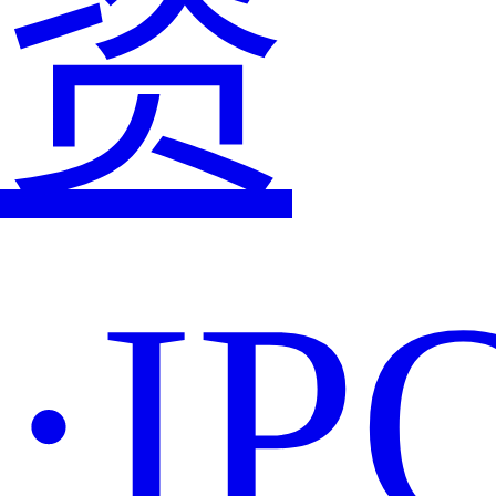
资
·IP