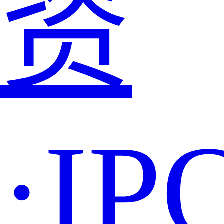
资
·IP