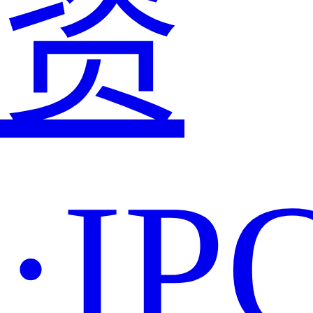
资
·IP