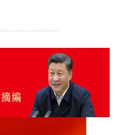
准10台，核电进入常态化审批。在手项目已锁定2030年成长。在建机组投运+资本开支逐步见顶。公司ROE看齐成熟项目有望翻倍，分红能力同步提升。重点推荐【中国核电】，建议关注【中国广核】。5）消纳：关注特高压和电网智能化产业链。电网三大趋势：趋势一配电网智能化：推荐【威胜信息】【东软载波】【安科瑞】；趋势二电网数字化：推荐虚拟电厂产业链；趋势三电网设备国际化：推荐特高压和电网设备板块。