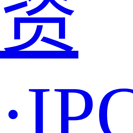
资
·IP