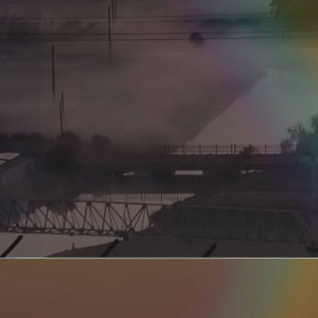
新型电力系统的核心引擎 第二集 深远海风电送出