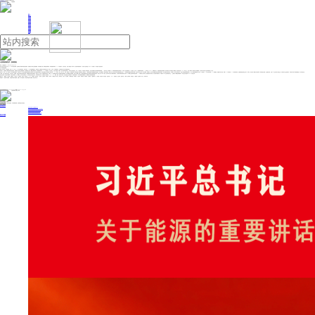
人民日报主管
《中国能源报》社有限公司主办
网站地图
联系我们
首页
即时新闻
能源要闻
焦点关注
能源评论
能源党建
热点专题
生态环保
人事动态
能源城市
环球视野
产业聚焦
电网电力
新能源
油气
AI投资的新范式 | 投研报告
来源：中国能源网
2025年06月30日 16:00
民生证券近日发布电子行业2025年中期投资策略：近期美股AI软硬件标的纷纷创新高，短期催化为英伟达业绩超预期，而长期驱动力则为AI赋能互联网应用，带动推理需求增长+Token消耗提升，以此为锚点，实现AI投资的ROI闭环。算力需求高增的背景下，英伟达产品加速迭代，而CSP自研的ASIC则迎来了更快的成长。
以下为研究报告摘要：
我们于去年发布了AI深度报告，提出了“CSP引领、ASIC为王”的投资观点。而在本篇2025年中期策略报告中，我们将进一步解读算力的长期成长空间，探寻GPU和ASIC的最新动向，并挖掘国产算力和AI终端的新变化。
海外算力：近期美股AI软硬件标的纷纷创新高，短期催化为英伟达业绩超预期，而长期驱动力则为AI赋能互联网应用，带动推理需求增长+Token消耗提升，以此为锚点，实现AI投资的ROI闭环。算力需求高增的背景下，英伟达产品加速迭代，而CSP自研的ASIC则迎来了更快的成长。算力的升级离不开功率和速率两条路线：1）速率方面，我们看到了ASIC和服务器架构变化带来的PCB升级，传统光模块向CPO的演进，以及AEC的渗透率快速提升；2）功率方面，HVDC、超级电容为下一代服务器提供供电保障，液冷则成为芯片功耗提升下的刚需。而在英伟达的ComputeX大会上，各大厂商展示了具体的产品升级路线，也为未来几年算力行业的发展敲定了大方向。
国产算力：豆包+DeepSeek破局，国产大模型弯道超车：豆包和DeepSeek分别在多模态和轻量化两方面加速了国产大模型的发展进程。国内其他模型厂商也加速了追赶节奏，2025年以来，豆包、通义千问、百度、腾讯混元、阶跃星辰和Kimi等其他国产大模型加速了更新迭代，AI应用加速放量下推理侧需求有望提升。算力基建加码，解决供给短板：国内云计算厂商正加大算力储备及模型优化投入，AI计算基础设施建设布局逐步清晰，相关资本开支进入新一轮扩张周期。而短期内，国产算力基建难以满足迅速增长的需求，算力租赁成为破局之道。向“芯”而行，国产算力破局元年：在国产大模型密集落地背景下，芯片厂商加速适配国产算力生态。中芯国际N+1工艺已逐步成熟，N+2持续推进，构建国产算力底座；昇腾910C量产落地，920系列研发加快，性能持续逼近国际主流水平；寒武纪、海光等在AI训推方向深度布局，硬件端多点突破，生态融合加快。云端ASIC正成为算力演进主流，芯原等设计企业快速成长，与海内外头部厂商形成紧密合作，成长弹性充足。
AI终端：手机AI功能仍待完善，但仍有光学、折叠屏、指纹识别等硬件的结构性创新。智能眼镜市场近期不断升温，销售火热。复盘AI/AR眼镜的发展历程，Meta&Rayban AI眼镜的成功证明了“先眼镜后智能“的思路，即AI眼镜替代传统眼镜，然后在AI眼镜上增加AR效果使消费者逐步提升对眼镜这类新终端的接受度。我们认为从AI向AR演进，品牌厂商与光学方案商深度绑定，光学/显示逻辑有望得到充分演绎：①AI眼镜交互模式和功能比较单一，AR眼镜加入显示功能，能显著提升用户体验；②光学显示模块成为AR眼镜中BOM占比最高的部分之一，且相较于AI眼镜是纯增量环节，目前主流方案是MicroLED+衍射光波导。
我们坚定看好AI产业的长期叙事，英伟达持续强势，云厂商崛起，国产算力突破的当下，投资机遇也会更加多元化。具体到细分赛道，算力链重点关注服务器、PCB、CPO、铜缆、电源、液冷等产业链，这也是国内企业深耕多年，具备优势的环节。而AI终端则相对预期充分，需观察热门新品的放量节奏。
建议关注：1)服务器：工业富联、华勤技术；2)算力芯片：芯原股份、寒武纪、海光信息；3)PCB：沪电股份、胜宏科技、广合科技、生益科技、景旺电子、威尔高；4)铜/光互联：瑞可达、博创科技、太辰光、东山精密；5)电源及温控：禾望电气、中恒电气、麦格米特、申菱环境、江海股份；6)品牌及代工：小米集团、影石创新、歌尔股份、国光电器；7)SOC：乐鑫科技、恒玄科技、星宸科技；8)存储：兆易创新、普冉股份；8)渠道商：博士眼镜、孩子王、明月镜片等。
风险提示：下游需求不及预期、大模型等发展不及预期、晶圆厂扩产不及预期、新产品研发进展不及预期（民生证券 方竞）
投稿与新闻线索: 微信/手机: 15910626987 邮箱: 95866527@qq.com
欢迎关注中国能源官方网站
分享让更多人看到
中国能源网版权作品，未经书面授权，严禁转载或镜像，违者将被追究法律责任。
即时新闻
要闻推荐
我国绿色燃料产业规模稳步壮大
2030年我国新能源消纳将达28亿千瓦以上
新型电力系统建设迎来“十五五”发展路线图
《新型电力系统建设“十五五”规划》发布
利用率90%左右 新能源发展重心转向消纳
热点专题