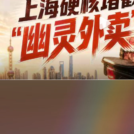
你在美团点的外卖是真门店吗？上海严查执照盗用，幽灵外卖迎硬核整治