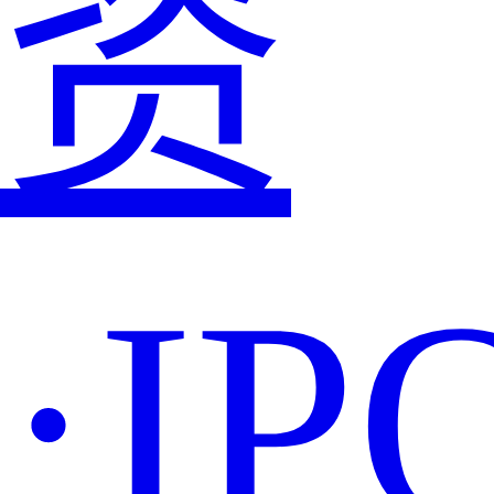
资
·IP