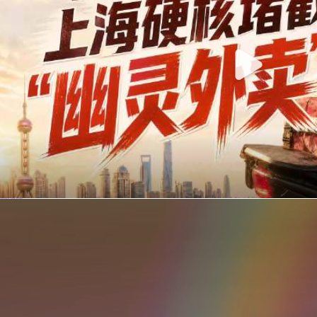
你在美团点的外卖是真门店吗？上海严查执照盗用，幽灵外卖迎硬核整治