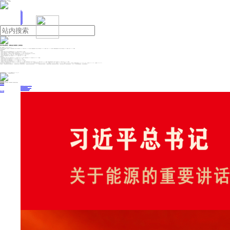
人民日报主管
《中国能源报》社有限公司主办
网站地图
联系我们
首页
即时新闻
能源要闻
焦点关注
能源评论
能源党建
热点专题
生态环保
人事动态
能源城市
环球视野
产业聚焦
电网电力
新能源
油气
伊以冲突全面停火，国际油价大幅回落 | 投研报告
来源：中国能源网
2025年06月30日 09:34
东吴证券近日发布原油周报：成品油进出口：①美国汽油进口量、出口量、净出口量分别25/76/52万桶/天，环比+17/-4/-21万桶/天。②美国柴油进口量、出口量、净出口量分别7/165/158万桶/天，环比-8/+34/+42万桶/天。③美国航空煤油进口量、出口量、净出口量分别1/26/25万桶/天，环比-20/+4/+24万桶/天。
以下为研究报告摘要：
【美国原油】
1）原油价格：原油价格：本周Brent/WTI原油期货周均价分别68.4/65.7美元/桶，较上周分别-8.1/-8.5美元/桶。
2）原油库存：美国原油总库存、商业原油库存、战略原油库存、库欣原油库存分别8.2/4.2/4.0/0.2亿桶，环比-560/-584/+24/-46万桶。
3）原油产量：美国原油产量为1344万桶/天，环比0万桶/天。美国活跃原油钻机本周432台，环比-6台。美国活跃压裂车队本周182部，环比0部。
4）原油需求：美国炼厂原油加工量为1699万桶/天，环比+13万桶/天；美国炼厂原油开工率为94.7%，环比+1.5pct。
5）原油进出口量：美国原油进口量、出口量、净进口量为594/427/167万桶/天，环比+44/-9/+53万桶/天。
【美国成品油】
1）成品油价格和价差：美国汽油、柴油、航煤周均价分别89/97/89美元/桶，环比-5.9/-6.4/-5.1美元/桶；与原油价差分别20/28/19美元/桶，环比+0.4/-0.1/+1.1美元/桶。
2）成品油库存：美国汽油、柴油、航空煤油库存分别2.3/1.1/0.4亿桶，环比-208/-407/+9万桶。
3）成品油产量：美国汽油、柴油、航空煤油产量分别1011/479/196万桶/天，环比+1/-19/0万桶/天。
4）成品油需求：美国汽油、柴油、航空煤油消费量分别969/379/171万桶/天，环比+39/+5/-11万桶/天。
5）成品油进出口：①美国汽油进口量、出口量、净出口量分别25/76/52万桶/天，环比+17/-4/-21万桶/天。②美国柴油进口量、出口量、净出口量分别7/165/158万桶/天，环比-8/+34/+42万桶/天。③美国航空煤油进口量、出口量、净出口量分别1/26/25万桶/天，环比-20/+4/+24万桶/天。
【相关上市公司】推荐：中国海油/中国海洋石油（600938.SH/0883.HK）、中国石油/中国石油股份（601857.SH/0857.HK）、中国石化/中国石油化工股份（600028.SH/0386.HK）、中海油服（601808.SH）、海油工程（600583.SH）、海油发展（600968.SH）；建议关注：石化油服/中石化油服（600871.SH/1033.HK）、中油工程（600339.SH）、石化机械（000852.SZ）。
【风险提示】1）地缘政治因素对油价出现大幅度的干扰。2）宏观经济增速严重下滑，导致需求端严重不振。3）新能源加大替代传统石油需求的风险。4）OPEC+联盟修改石油供应计划的风险。5）美国解除对伊朗制裁，伊朗原油快速回归市场的风险。6）美国对页岩油生产环保、融资等政策调整的风险。7）全球2050净零排放政策调整的风险。（东吴证券 陈淑娴,周少玟）
投稿与新闻线索: 微信/手机: 15910626987 邮箱: 95866527@qq.com
欢迎关注中国能源官方网站
分享让更多人看到
中国能源网版权作品，未经书面授权，严禁转载或镜像，违者将被追究法律责任。
即时新闻
要闻推荐
国家能源局印发《电力安全生产“十五五”行动计划》
我国绿色燃料产业规模稳步壮大
2030年我国新能源消纳将达28亿千瓦以上
新型电力系统建设迎来“十五五”发展路线图
《新型电力系统建设“十五五”规划》发布
热点专题