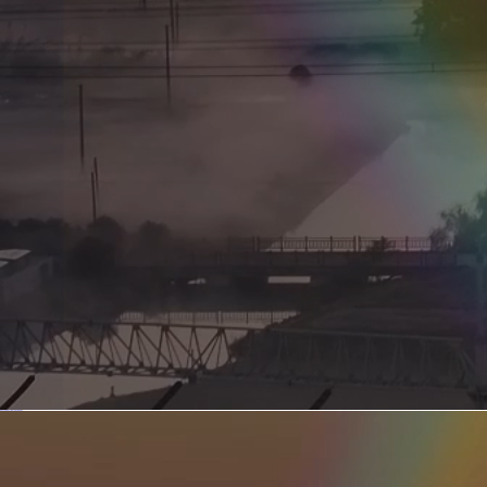
新型电力系统的核心引擎 第二集 深远海风电送出