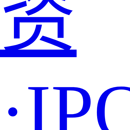
资
·IP