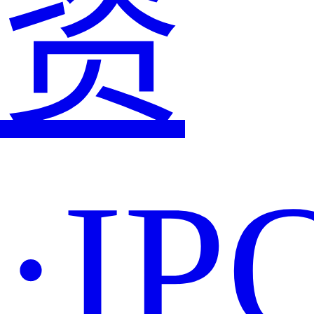
资
·IP