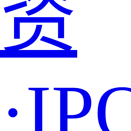
资
·IP