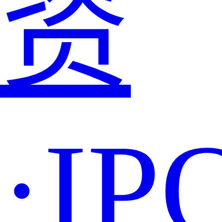
资
·IP