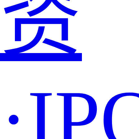
资
·IP