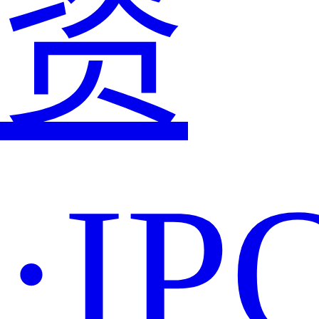
资
·IP