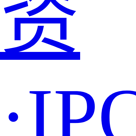
资
·IP