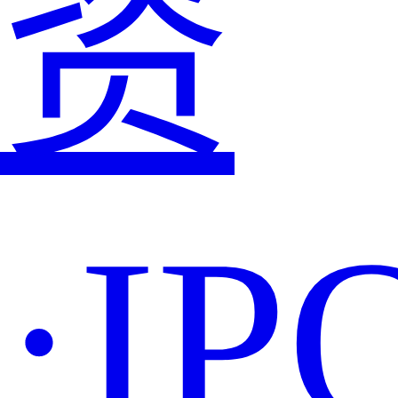
资
·IP