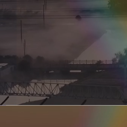
新型电力系统的核心引擎 第二集 深远海风电送出