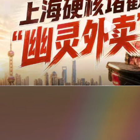
你在美团点的外卖是真门店吗？上海严查执照盗用，幽灵外卖迎硬核整治