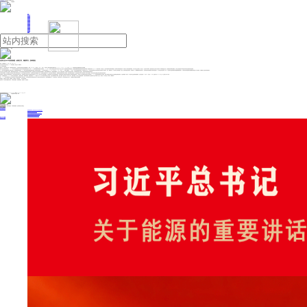
人民日报主管
《中国能源报》社有限公司主办
网站地图
联系我们
首页
即时新闻
能源要闻
焦点关注
能源评论
能源党建
热点专题
生态环保
人事动态
能源城市
环球视野
产业聚焦
电网电力
新能源
油气
证券行业2025年投资展望：政策主导、顺势而为 | 投研报告
来源：中国能源网
2024年12月31日 10:38
东兴证券近日发布证券行业2025年投资展望：政策主导、顺势而为。
以下为研究报告摘要：
国新办“9.24”发布会稳定市场，多政策提振投资者信心，证券板块年内表现先抑后扬跑赢大市。截至12月20日，上证综指、上证50、沪深300和申万二级证券指数年内涨幅分别为13.22%、13.86%、14.47%和33.32%，证券板块表现全面跑赢市场核心宽基指数。
更有力度的宏观政策或在路上，2025年证券行业或将借资本市场复苏东风延续业绩改善趋势。面对2025年更加纷繁错杂的国内外宏观环境，2024年12月的中央政治局会议和中央经济工作会议上推出了多项政策利好和积极定调，包括“更加积极的财政政策和适度宽松的货币政策”、“稳住楼市股市”等，为2025年的市场吃下一颗“定心丸”。预计后续政策仍将保持积极态势，如果内外部环境面临逆风，或有更大力度的宏观政策落地。对于证券行业自身而言，我们认为，优化资本市场环境、规范各类参与主体行为仍是未来一段时期的监管主线，但宏观政策大概率是积极的，证券行业有望借资本市场复苏东风实现业绩改善和估值修复。
“9.24”以来市场交易额快速放大并稳定在高位，财富管理喜迎发展良机。“9.24”发布会监管层的积极表态极大激发了投资者的交易热情，10月日均成交额达到20150亿，和8月的5973亿、9月的7972亿相比大幅提升。11月和12月日均成交额虽有所回落，但仍稳定在万亿上方，市场交易的持续活跃为财富管理业务发展创造了有利条件。此外，随着各类ETF的市场关注度持续提升，配合一定的投资收益比较优势，有望带动ETF增量规模保持在较高水平。这样券商在财富管理和买方投顾方面将把ETF作为重点发展业务线，而ETF也将成为权益及固收投资拼图的重要组成部分，为券商在券结基金领域实现规模的快速提升打下坚实基础，手续费收入也有望实现较快增长。
投行业务在打造自身硬实力的同时，继续等待监管放松的信号。年初以来受权益市场持续大幅波动的影响，监管层加大资本市场供给的逆周期调节，阶段性收紧融资节奏，令股权融资规模进一步下滑。虽然展业受限，但券商可趁此机会提升承揽、定价和风控等核心执业能力，待监管开闸后更高效的开展业务。
市场波动或将延续，资产配置能力和风控能力将成为券商投资“胜负手”。在市场大幅波动的市场环境中，盲目增加自营投资规模并不可取，需要更好把握投资方向，提升投资能力和风控能力。如果能更好的预判各类资产的表现，更为高效地在权益资产、固定收益类资产和大宗商品类资产中做出合理选择，或是自营投资业绩甚至券商业绩弯道超车的“妙手”。
投资策略：从国内资本市场监管角度看，当前严监管环境仍未发生变化，短期内能否出现更多行业政策催化剂犹未可知。同时，证券行业由于自身特殊属性，在直接受益于本行业利好政策的同时，还将间接受益于宏观经济复苏和利好全市场的各类政策的出台。故我们认为在宏观环境不确定性仍存的情况下，2025年有更多的政策红包可以期待，政策力度将很大程度决定行业业绩和估值修复的高度。从估值角度看，虽然“9.24”后证券行业估值得到显著修复，但当前估值仅1.59倍PB，在历史（10年）估值中处于40.50%分位，向上弹性大于向下空间。
此外，在明确监管导向下，2024年证券行业内整合频率、力度均有所提升，周期有望缩短，该趋势有望在2025年延续。其中，自上而下推动或将成为主导力量。当前已有国泰君安&海通、民生&国联、国信&万和、华创&太平洋、浙商&国都、平安&方正的整合预期，东莞证券的控制权出让也望受到行业及市场的广泛关注。我们认为，“大风已起，势不可挡，顺势而为”。
综上，2025年我们继续看好行业内头部机构在中长期创新发展模式下的投资机会，当前具备较高投资价值的标的仍集中于估值仍在低位的价值个股。重申需要重视证券ETF的投资价值，参考海外经验，在市场有效性提升过程中，市场偏好或向指数投资持续倾斜。
风险提示：宏观经济下行风险、政策风险、市场风险、流动性风险。（东兴证券 刘嘉玮）
免责声明：本文内容与数据仅供参考，不构成投资建议，使用前请核实。据此操作，风险自担。
投稿与新闻线索: 微信/手机: 15910626987 邮箱: 95866527@qq.com
欢迎关注中国能源官方网站
分享让更多人看到
中国能源网版权作品，未经书面授权，严禁转载或镜像，违者将被追究法律责任。
即时新闻
要闻推荐
国家能源局印发《电力安全生产“十五五”行动计划》
我国绿色燃料产业规模稳步壮大
2030年我国新能源消纳将达28亿千瓦以上
新型电力系统建设迎来“十五五”发展路线图
《新型电力系统建设“十五五”规划》发布
热点专题