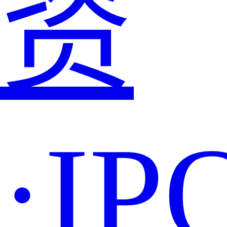
资
·IP