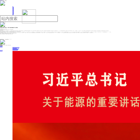
人民日报主管
《中国能源报》社有限公司主办
网站地图
联系我们
首页
即时新闻
能源要闻
焦点关注
能源评论
能源党建
热点专题
生态环保
人事动态
能源城市
环球视野
产业聚焦
电网电力
新能源
油气
多晶硅龙头减产+期货上市，带动产业链价格触底反弹 | 投研报告
来源：中国能源网
2024年12月31日 09:49
海通国际近日发布新能源板块行业周报：多晶硅龙头减产+期货上市，带动产业链价格触底反弹。
以下为研究报告摘要：
本周周观点：根据中国经营报公众号，在光伏行业“反内卷”背景下，12月24日通威股份和大全能源两大多晶硅龙头企业宣布减产控产，通威安排下属公司阶段性有序减产，大全启动新疆及内蒙古基地产线阶段性检修及减产。二者表示，此举旨在应对行业供需失衡、防范“内卷”及减少亏损。硅业分会指出，截至目前，几乎全部的多晶硅在产企业都处于检修或降负荷状态，多晶硅月度排产进一步下探。根据券商中国公众号，12月26日，广期所推出的多晶硅期货合约首日交易，开盘即触及14%的涨停板，随后涨停板打开，主力合约PS2506最终报收于41570元/吨，涨幅7.69%。我们认为，多晶硅期货上市对于当前的低迷市场有提振作用，且龙头企业的减产对于行业自律有表率作用，综上所述多晶硅的供需拐点已至，竞争格局有望在未来逐步改善，带动整个产业链回暖。
本周关注组合：电池硅料（通威股份，钧达股份，协鑫科技），新技术（隆基绿能、爱旭股份、帝尔激光、迈为股份），逆变器（阳光电源、德业股份）。
产业链各环节价格整体趋稳。根据Infolink Consulting公众号12月26日最新报价，多晶硅致密料均价为39.0元/kg，环比持平；硅片端，P型182/210硅片均价分别为1.15、1.70元/片，环比持平；N型182/210硅片均价分别为1.12、1.40元/片，环比持平；电池端，PERC电池182/210均价分别为0.28、0.28元/W，环比持平；TOPCON电池均价0.28元/W，环比上涨0.01元/片；组件端，单玻182/210、双玻182/210四种型号组件均价分别为0.66、0.67、0.68、0.69元/W，环比持平；中国集中式、分布式均价分别为0.68、0.70元/W，环比持平，海外组件均价相比前一周整体持平，TOPCON组件均价0.71元/W，HJT组件均价0.87元/W，环比持平；辅材端，3.2mm/2.0mm镀膜光伏玻璃均价分别为19.50、11.75元/平方米。
最新一周涨跌幅排名靠后，光伏板块估值偏高。我们选取52家光伏企业作为样本，根据Wind数据，光伏板块最近一周（2024年12月23日-12月29日）涨跌幅-1.19%，跑输沪深300指数2.94个百分点，相比SW行业分类各板块涨幅排名靠后；年初以来光伏板块累计涨跌幅为-9.49%，跑输沪深300指数42.22个百分点，相比SW行业分类各板块排名靠后；光伏板块2024年12月27日TTM-整体法估值为116.06倍，与SW行业分类各板块相比，排名位于偏前部分，估值相对较高；光伏板块TTM整体法估值自21年底到23年底持续下降，24年初开始逐步上升，光伏板块相对沪深300的估值溢价1.56倍，与估值变化趋势基本一致。
风险提示。行业政策波动风险；竞争加剧风险；新技术替代风险；产品价格波动风险。（海通国际 Baiqiao Xu,Haofei Chen）
免责声明：本文内容与数据仅供参考，不构成投资建议，使用前请核实。据此操作，风险自担。
投稿与新闻线索: 微信/手机: 15910626987 邮箱: 95866527@qq.com
欢迎关注中国能源官方网站
分享让更多人看到
中国能源网版权作品，未经书面授权，严禁转载或镜像，违者将被追究法律责任。
即时新闻
要闻推荐
国家能源局印发《电力安全生产“十五五”行动计划》
我国绿色燃料产业规模稳步壮大
2030年我国新能源消纳将达28亿千瓦以上
新型电力系统建设迎来“十五五”发展路线图
《新型电力系统建设“十五五”规划》发布
热点专题