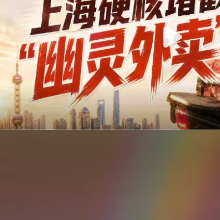
你在美团点的外卖是真门店吗？上海严查执照盗用，幽灵外卖迎硬核整治