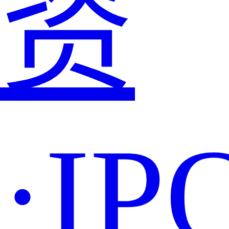
资
·IP