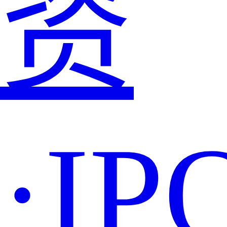
资
·IP