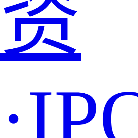
资
·IP