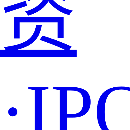
资
·IP