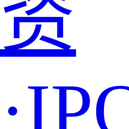
资
·IP