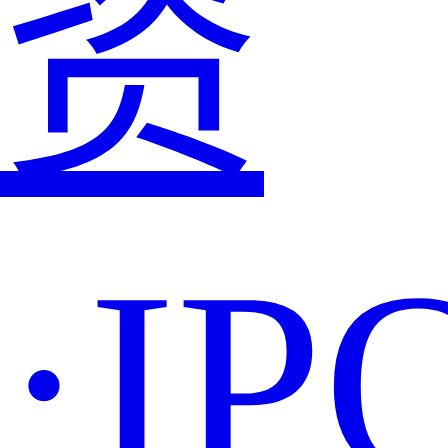
资
·IP