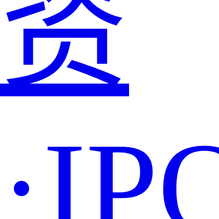
资
·IP