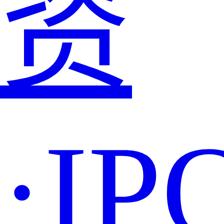
资
·IP