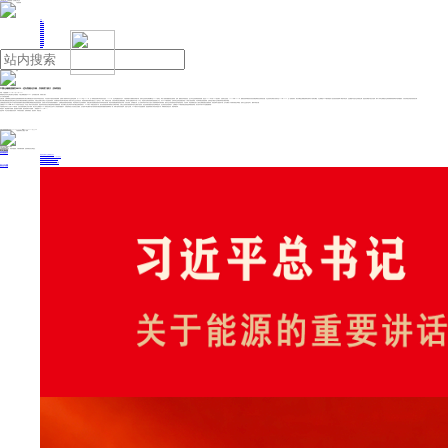
人民日报主管
《中国能源报》社有限公司主办
网站地图
联系我们
首页
即时新闻
能源要闻
焦点关注
能源评论
能源党建
热点专题
生态环保
人事动态
能源城市
环球视野
产业聚焦
电网电力
新能源
油气
中国仓储物流园区REITS：迈向智能化升级，发展潜力较大 | 投研报告
来源：中国能源网
2024年12月25日 10:41
海通国际近日发布交通运输行业专题报告：中国仓储物流园区REITS：迈向智能化升级，发展潜力较大。
以下为研究报告摘要：
交通运输、仓储和邮政业是国家经济血脉的重要组成部分.我们判断其固定资产投资历年来的波动变化，不仅折射出中国经济发展的脉搏，也展现了政策导向对行业的深远影响。从2004年至2023年，这一领域的投资增长率历经多次起伏：2009年，在全球金融危机余波中，中国政府推出大规模经济刺激计划，使得行业投资同比增速飙升至48.3%的高点，带动了基础设施建设的全面加速。然而，随着经济环境的变化，近几年行业投资增速逐渐放缓，甚至在2021年出现-1.6%的负增长。但值得注意的是，2022年和2023年，随着后疫情时期的经济复苏及物流网络优化政策的实施，行业投资同比增速分别回升至9.1%和10.5%。这一趋势的回升，我们判断是仓储物流领域在新时代下的再次崛起，为仓储物流REITs的发展提供了坚实的投资基础和广阔的市场空间。这些数据不仅是行业发展的注脚，更是经济调整中的先行指标，揭示了未来仓储物流行业将持续获得政策和资本的双重推动，为经济高效运转提供强劲的支撑。
我们判断仓储物流园区的商业模式正在经历从“物流设施”向“物流生态”的深层转变。功能定位的细分化满足了行业的多样需求，开发模式的市场化和平衡性体现了政策引导与企业自发的互动，而基础设施的升级则为园区注入了竞争活力。未来，具备多元功能、支持多式联运的仓储物流园区，将不再只是物流环节中的一个节点，而是成为区域供应链和价值链的核心平台。对于REITs投资者而言，这种具有生态特征的园区将是一个高潜力的投资标的，不仅带来稳定的租金回报，还将受益于物流产业升级所带来的长期资本增值。
仓储物流园区的发展正展示出中国供应链管理模式从“粗放型”向“精细化”和“智能化”转型的强劲趋势。在政策引导与技术创新的双重驱动下，仓储物流的智能转型加速推进，绿色高效成为行业发展新标杆。智能仓储与智慧物流的普及并非简单的设备升级，而是对传统物流模式的深层次革新：自动化管理、实时数据分析、无人化操作等技术手段大大提升了资源利用效率与操作精度，推动行业从劳动密集型向技术密集型转变。与此同时，绿色低碳理念的引入推动仓储物流园区在能源消耗、排放控制等方面更加严格，这不仅顺应了可持续发展的全球潮流，更成为企业提升竞争力、赢得市场的关键。
仓储物流REITs（Real Estate Investment Trusts，房地产投资信托）不仅是一种资产证券化的形式，更是未来供应链优化与物流效率提升的重要基础。我们判断在当前全球资本市场不确定性增加的背景下，REITs作为一种稳定的投资工具，能为投资者提供相对较高的分红和资本增值。它通过让投资者以较低的成本参与仓储资产的投资，使这些基础设施更具流动性和增值空间。在当前经济波动的背景下，仓储物流REITs凭借其稳定的现金流和较低的风险，成为资本市场中不可忽视的“避风港”。
中国政府近年来大力支持REITs的发展，尤其在基础设施和公共资产领域。通过发行仓储物流REITs，政府旨在将社会资本引入到基础设施建设中，以减轻财政压力并实现多元化融资。这与国家“十四五”规划中提出的加强现代物流基础设施建设的战略高度一致，有助于提高供应链效率、促进产业升级。REITs的发行不仅是金融创新，更是国家政策引导经济转型的工具，帮助政府实现“去杠杆、增效率”的目标。
风险提示：物流增量不及预期，园区建设不及预期，园区利润增长不及预期。（海通国际 Nan Yu,Yali Luo）
免责声明：本文内容与数据仅供参考，不构成投资建议，使用前请核实。据此操作，风险自担。
投稿与新闻线索: 微信/手机: 15910626987 邮箱: 95866527@qq.com
欢迎关注中国能源官方网站
分享让更多人看到
中国能源网版权作品，未经书面授权，严禁转载或镜像，违者将被追究法律责任。
即时新闻
要闻推荐
我国绿色燃料产业规模稳步壮大
2030年我国新能源消纳将达28亿千瓦以上
新型电力系统建设迎来“十五五”发展路线图
《新型电力系统建设“十五五”规划》发布
利用率90%左右 新能源发展重心转向消纳
热点专题