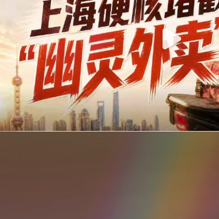
你在美团点的外卖是真门店吗？上海严查执照盗用，幽灵外卖迎硬核整治