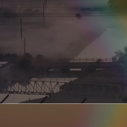
新型电力系统的核心引擎 第二集 深远海风电送出