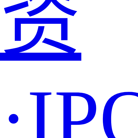
资
·IP