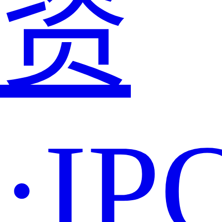
资
·IP