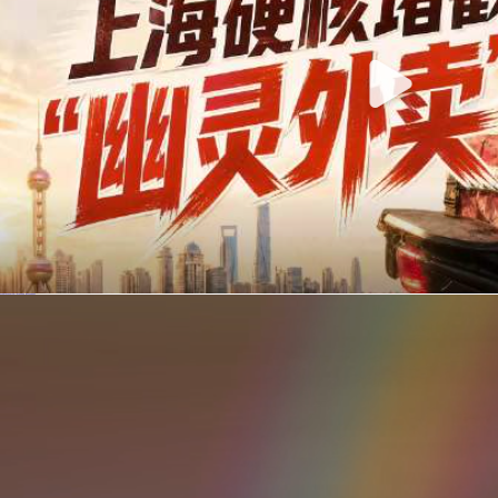
你在美团点的外卖是真门店吗？上海严查执照盗用，幽灵外卖迎硬核整治