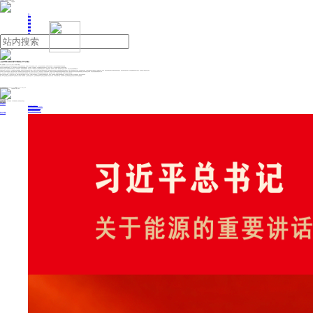
人民日报主管
《中国能源报》社有限公司主办
网站地图
联系我们
首页
即时新闻
能源要闻
焦点关注
能源评论
能源党建
热点专题
生态环保
人事动态
能源城市
环球视野
产业聚焦
电网电力
新能源
油气
上交所将着力推动打通中长期资金入市卡点堵点
来源：证券时报
2024年12月25日 08:23
作者： 张淑贤
上交所近日举办第二期“未来产业沙龙”系列座谈交流活动。此次活动主题为“低空经济，高位起飞”，来自产业链相关上市公司、未上市企业以及创投机构、券商研究所等机构的50多名代表共同展望低空经济远航之路。
低空经济产业链涵盖航空器研发、生产、销售以及低空飞行活动相关的基础设施建设运营、飞行保障、衍生综合服务等，市场估测其潜在市场空间逾万亿元。目前，已有近30个省份将低空经济写入地方政府工作报告。
低空经济对产业链上下游的辐射带动作用逐步凸显。以科创板为例，经记者初步梳理发现，目前已有近30家科创板上市公司直接布局低空经济产业，涵盖整机制造、组件材料、空管系统、通信导航等产业链上下游环节，部分公司已在所在领域崭露头角。
在座谈交流活动中，参会企业认为，飞行器相关技术已经准备就绪，未来技术产业化的关键在于深入挖掘人流、物流、信息流等不同细分领域的用户需求，与其他交通运输方式错位竞争，形成兼具便捷性与经济性的解决方案。鉴于下游应用场景正在从应急、文娱等领域向外拓展，企业商业化模式尚处于探索阶段，实现规模化还需一定时间，建议投资者理性看待企业早期发展阶段的经营特点，建立多维度价值评价体系，以发展的眼光看待发展中的企业，通过“投早投小”耐心陪伴企业成长。
与此同时，低空经济还具有区别于一般行业的高安全要求，统筹发展与安全的关系也是交流中的另一热点话题。参会企业认为，低空经济是一个从“新”出发的领域，完备的安全运行监测体系是未来各类航空器高密度飞行的基石，建议在低空经济试点地区相关监管制度建立过程中探索政企合作模式，为低空经济的破题发展提供有力支持。
此外，参会企业认为，科创板产业集聚效应突出，希望进一步发挥科创板促进产业协同作用，推动低空经济产业相关上市公司建立良好的商业生态和技术生态，强化大数据、大算力、航天通信等技术赋能，共同筑牢行业安全发展的底线。
就相关企业提出的意见建议，上交所有关负责人表示，将着力推动打通中长期资金入市卡点堵点，引导耐心资本“长钱长投”；进一步增强资本市场制度的包容性、适应性，推动“科创板八条”“并购六条”等政策落地见效，支持科创板上市公司通过产业并购加强整合，促进产业链协同发展。
据悉，“未来产业沙龙”是上交所支持服务未来产业及新质生产力发展的一项创新举措。上交所有关负责人表示，上交所将持续聚焦未来产业相关企业发展需要，深化“三开门”行动，与市场各方携手并进，努力将“未来产业沙龙”系列座谈交流活动打造为培育未来产业的“助推器”。
投稿与新闻线索: 微信/手机: 15910626987 邮箱: 95866527@qq.com
欢迎关注中国能源官方网站
分享让更多人看到
中国能源网版权作品，未经书面授权，严禁转载或镜像，违者将被追究法律责任。
即时新闻
要闻推荐
我国绿色燃料产业规模稳步壮大
2030年我国新能源消纳将达28亿千瓦以上
新型电力系统建设迎来“十五五”发展路线图
《新型电力系统建设“十五五”规划》发布
利用率90%左右 新能源发展重心转向消纳
热点专题