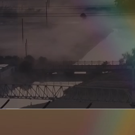
新型电力系统的核心引擎 第二集 深远海风电送出