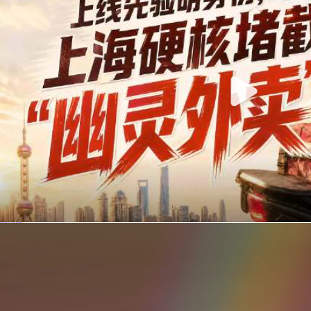
你在美团点的外卖是真门店吗？上海严查执照盗用，幽灵外卖迎硬核整治