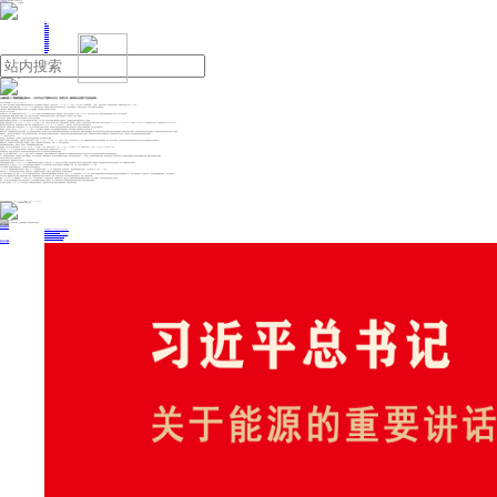
人民日报主管
《中国能源报》社有限公司主办
网站地图
联系我们
首页
即时新闻
能源要闻
焦点关注
能源评论
能源党建
热点专题
生态环保
人事动态
能源城市
环球视野
产业聚焦
电网电力
新能源
油气
仓储机器人厂商极智嘉赴港IPO：三年半合计亏损约43亿元 与同行另一独角兽企业曾产生多起诉讼
来源：每日经济新闻
2024年12月25日 08:12
近日，被称为“一站式仓储机器人专家”的北京极智嘉科技股份有限公司（以下简称极智嘉）递表港交所，正式开始冲刺IPO。2021年—2023年及2024年上半年（以下简称报告期），公司收入、毛利率均在提升，但现阶段仍持续亏损，报告期内亏损合计达到42.94亿元。
《每日经济新闻》记者通过天眼查了解到，2020年—2023年，极智嘉与同行业另一家独角兽企业深圳市海柔创新科技有限公司（以下简称海柔创新）之间曾多次互相起诉，其中大部分案件涉及专利权纠纷。
申请文件显示，极智嘉在“风险因素”章节围绕知识产权保护、第三方侵权索赔、专利权申请等方面均提示了相关风险。
此前已进行三年A股上市辅导
在申报港交所IPO之前，极智嘉此前曾尝试在A股上市。2021年5月，极智嘉与中金公司签署辅导协议并进行上市辅导备案，计划在上交所科创板上市。直到2024年7月，中金公司还发布了第十三期辅导工作进展情况报告，已进行了三年A股上市辅导。
对于转道港股的原因，极智嘉在申请文件中解释，为进一步拓展公司的全球业务，并考虑到联交所将为公司提供一个获取外资的国际平台，因此终止了A股上市辅导协议。
记者注意到，报告期内，极智嘉大部分收入来自境外市场，且收入占比正持续提高。
极智嘉主要从事销售自主移动机器人（AMR）解决方案及提供机器人即服务（RaaS）服务，其业务旨在赋能仓储履约和工业搬运场景，在大幅提高供应链效率的同时减少对人工的依赖。
报告期内，极智嘉实现收入分别为7.90亿元、14.52亿元、21.43亿元和7.82亿元，大部分收入来自核心产品AMR解决方案的销售。按地理划分，报告期内，来自境外市场的AMR解决方案收入占总收入比重分别为57.3%、70.3%、76.8%和78.7%。截至2024年6月30日，极智嘉已向全球约40个国家和地区交付了约4.6万台AMR。
极智嘉的客户群包括电子商务、快速消费品及第三方物流公司等。报告期各期前五大客户中，仅2021年、2022年分别有2家、1家境内客户，其余前五大客户均为欧美日韩的公司。
记者注意到，与其他客户采购AMR解决方案不同，2021年上述2家境内客户采购的是RaaS服务。极智嘉的RaaS服务包括提供标准化机器人租赁服务以及一整套营运支持及管理服务，以优化客户的仓储运作。
报告期内，该业务收入占比分别为27.2%、14.1%、0.9%和0.5%，收入大幅减少。极智嘉表示，由于公司战略性减少该模式的投入，来自RaaS的收入的绝对值及收入占比均有所下降。
瞄准全球市场，让极智嘉获得更多的国际业务的同时，也让公司面临激烈的市场竞争。全球的AMR解决方案市场“以竞争激烈且不断变化著称，包括快速的技术演变、新解决方案的频繁推出、客户需求的持续变化以及定期出现新的行业标准和惯例等。”极智嘉在申请文件内表示，竞争加剧可能导致包括产品销售量下降、价格降低以及政府补贴逐步取消等一系列后果。
极智嘉坦言，公司许多客户是大型跨国公司，相对于公司具有强大的议价能力；该等大型及跨国公司亦拥有大量开发资源，可使其独立或与其他公司合作获得或开发具竞争力的技术。如果该等大型公司未选择公司的解决方案，开发或获得具竞争力的技术，公司的业务、财务状况及经营业绩可能会受到不利影响。
2023年研发开支出现下降
极智嘉认为，面对激烈的竞争，公司在研发、销售及营销等支撑长期成功的领域，进行大量投资至关重要。
报告期内，极智嘉收入虽然在持续增长，但期内亏损（国际会计准则下）分别为10.50亿元、15.67亿元、11.27亿元和5.50亿元，三年半合计亏损42.94亿元。极智嘉将该等短期亏损视为必要的战略投资，“我们一直处于亏损状态，反映了我们在竞争激烈且瞬息万变的市场中将业务扩张及创新放在首位的战略决策”。
极智嘉还表示，公司预期于不久的将来实现盈利。极智嘉做出上述预测，主要系持续增长的订单量和收入，以及2023年以来亏损有所收窄。
而较大规模的销售及营销开支、研发开支、行政开支，是造成极智嘉持续亏损的主要原因。
报告期内，公司分别产生销售及营销开支3.49亿元、4.56亿元、5.09亿元和2.30亿元；研发开支分别为3.40亿元、4.37亿元、3.80亿元和1.33亿元；行政开支分别为1.73亿元、2.21亿元、2.64亿元和0.88亿元。
记者注意到，2023年，在公司营业收入增长的同时，销售及营销开支、行政开支都随之同步增长，唯有研发开支减少了0.57亿元。
按照极智嘉所述，创新是公司业务的支柱，对于研发方面的投资对维持公司在全球AMR市场的技术优势及领导地位至关重要。
那么，为何在收入继续增长的情况下，公司2023年减少了研发开支？对此极智嘉表示，主要是公司策略性地专注于仓储履约解决方案，而非将研发资源分配至全面AMR解决方案，同时产品变得更加精简且解决方案日益标准化及模块化。
不过，在极智嘉的发展战略中，加大研发投入仍然占据重要地位。对于公司此次赴港IPO募集资金的使用，放在首位的仍是“研发及产品迭代”，具体方向包括加速开发Robot Matrix平台、加强智能仓储的模块化软件、将新技术整合至AMR解决方案等；其次是“销售及服务网络扩张”“供应链发展”“数字化管理、数据安全及网络安全”等用途。
与同行另一独角兽企业曾产生多起诉讼纠纷
在激烈的市场竞争中，极智嘉与同行业公司也产生了一些司法纠纷。
记者查阅天眼查信息了解到，2020年—2023年，极智嘉与海柔创新多次互相起诉，产生案件达到23个，案由涉及不正当竞争纠纷、侵害实用新型专利权纠纷、侵害发明专利权纠纷、垄断纠纷、因恶意提起知识产权诉讼损害责任纠纷等。其中，数量最多的是专利权纠纷。
海柔创新官网介绍，该公司创立于2016年，专注于箱式仓储机器人系统研发设计，其HaiPick系统可助力仓库进行自动化管理，实现智能搬运、拣选、分拣，目前已在全球落地应用1300+项目。
从上述介绍来看，极智嘉与海柔创新在业务、产品应用领域方面存在较多相似之处。
2022年6月，海柔创新宣布获得过亿美元的D+轮融资，是12个月内获得的第三轮融资。2024年，胡润研究院发布《全球独角兽榜》，极智嘉和海柔创新均位列其中，企业估值分别为155亿元、115亿元。
两家公司从2020年开始出现专利权方面的纠纷，互相多次起诉，大多数案件仅有立案信息、开庭时间，最终判决结果未知，部分案件以撤诉告终。
当然，也有部分案件进行了裁定。例如2021年4月8日的侵害发明专利权纠纷、发明专利临时保护期使用费纠纷二审民事判决书（案号（2020）最高法知民终1469号）显示，极智嘉认为海柔创新的库宝系统所采用的技术方案侵犯其发明专利“货架命中方法、装置、服务器和介质”，由此提出诉讼，一审法院驳回极智嘉诉讼请求，二审判决维持原判。
对于诉讼方面，极智嘉在申请文件内称，截至最后实际可行日期，本集团概无成员公司涉及任何重大诉讼、仲裁、行政程序或申索，亦无尚未完结或面临的重大诉讼、仲裁、行政程序或申索。
截至2024年6月30日，极智嘉拥有1735项专利（包括954项已注册专利和781项待批专利申请）和其他知识产权。记者注意到，极智嘉在“风险因素”章节围绕知识产权保护、第三方侵权索赔、专利权申请等方面均提示了相关风险。
例如，公司可能无法在全球范围内充分保护或实施其知识产权，且公司可能需要为该等措施付出高昂代价；第三方指控侵犯其知识产权而提起的索赔及其他诉讼可能对公司的业务造成不利影响等。
对于赴港IPO相关事宜，12月23日，《每日经济新闻》记者致电极智嘉官网电话，并按照电话提示音发送采访邮件至媒体联系邮箱，但截至发稿未获回复。
投稿与新闻线索: 微信/手机: 15910626987 邮箱: 95866527@qq.com
欢迎关注中国能源官方网站
分享让更多人看到
中国能源网版权作品，未经书面授权，严禁转载或镜像，违者将被追究法律责任。
即时新闻
要闻推荐
国家能源局印发《电力安全生产“十五五”行动计划》
我国绿色燃料产业规模稳步壮大
2030年我国新能源消纳将达28亿千瓦以上
新型电力系统建设迎来“十五五”发展路线图
《新型电力系统建设“十五五”规划》发布
热点专题