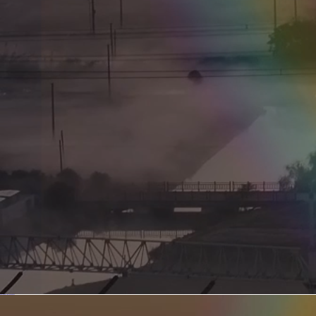
新型电力系统的核心引擎 第二集 深远海风电送出