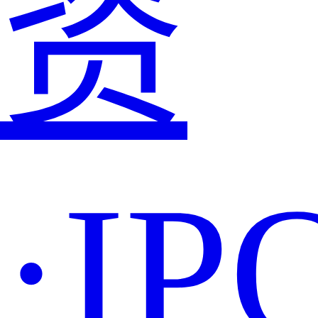
资
·IP