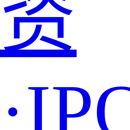
资
·IP