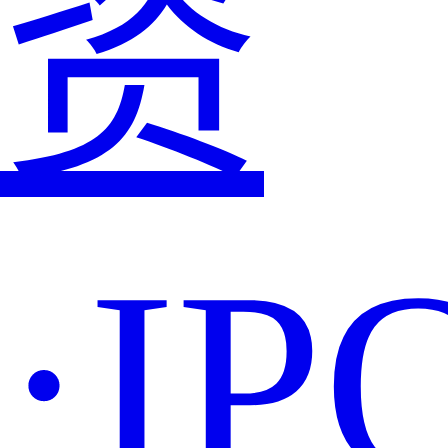
资
·IP