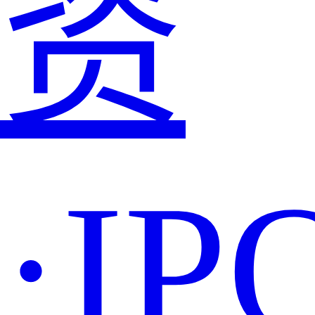
资
·IP