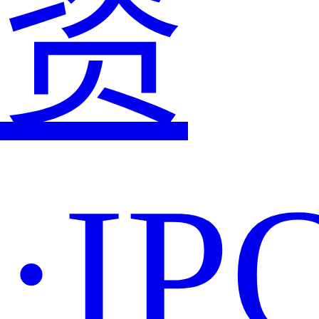
资
·IP