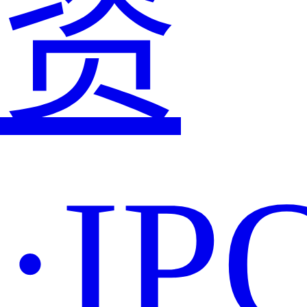
资
·IP