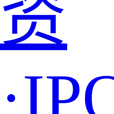
资
·IP