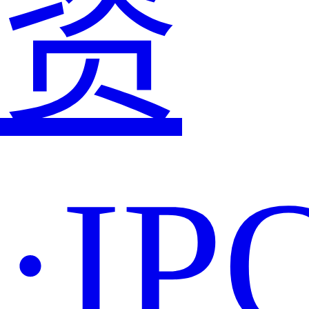
资
·IP