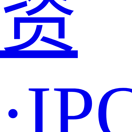
资
·IP