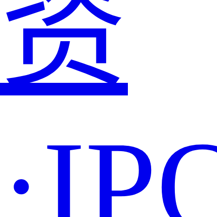
资
·IP