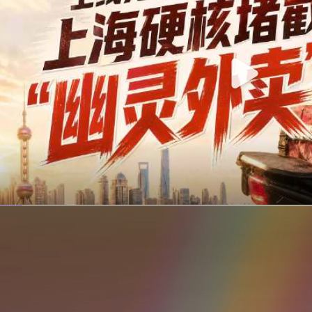
你在美团点的外卖是真门店吗？上海严查执照盗用，幽灵外卖迎硬核整治