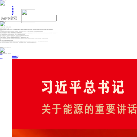
人民日报主管
《中国能源报》社有限公司主办
网站地图
联系我们
首页
即时新闻
能源要闻
焦点关注
能源评论
能源党建
热点专题
生态环保
人事动态
能源城市
环球视野
产业聚焦
电网电力
新能源
油气
外资参与度大幅提升 熊猫债点心债齐放量
来源：证券时报
2024年12月23日 08:20
作者： 孙璐璐
受益于人民币债券牛市，以及流动性充裕带动融资成本不断走低，今年外资无论是在境内发行人民币债券（以下简称“熊猫债”），还是在境外发行人民币债券（以下简称“点心债”）都迎来大爆发，而这一行情有望在明年延续。
接受采访的债券市场人士对证券时报记者表示，今年以来，熊猫债、点心债发行量增长显著，发行人中纯外资主体数量明显增多，债券期限进一步拉长，这些积极变化显示出人民币债券融资吸引力提升，人民币债券市场活跃度升温。展望明年，实施适度宽松的货币政策，央行将适时降准降息，保持流动性充裕。明年是中资企业境外债到期的“大年”，熊猫债、点心债市场仍有望保持较高的发行热度。
熊猫债外资发行人和投资人
占比大幅提升
“今年1月份我们预期熊猫债市场会再创新高，同时二级市场也越来越活跃，6月末之前我们就把德银集团80亿元的发行额度全部用完了。”德意志银行中国债券资本市场主管方中睿对记者表示。2022年，德银获得了中国人民银行批准的为期两年80亿元熊猫债发行额度。他透露，德银会考虑申请新的熊猫债发行额度。
德银发行熊猫债是今年这一市场火热的一个缩影。Wind统计数据显示，截至12月19日，今年熊猫债发行量达1948亿元，同比增长26%；熊猫债净融资量759亿元，同比增幅达到84%。从发行主体看，过往，熊猫债的发行人主要为注册在中国香港的红筹企业，但今年纯外资主体发行规模呈现“井喷”式增长，发行量接近去年的3倍，推动纯外资发行人占比大幅提升，德国成为除中国香港之外最大的熊猫债发行国家或地区。
方中睿表示，得益于今年中国债券市场的牛市，外资流入中国债市动力强劲，人民币债券市场对全球发行人的吸引力提升，预计至年底熊猫债发行规模会创下历史新高。
从发行人的背景看，外资发行规模显著提升且“大单”频现，加拿大国民银行、大华银行等一些外资机构时隔多年重返熊猫债市场，单笔发行规模高达几十亿元人民币，推动纯外资发行规模的占比从去年的17%左右大幅提升至今年的超过40%。
“熊猫债受到来自境内外投资者的青睐，投资人主体进一步丰富。”方中睿称，2023年境内的外资行和外资机构投资占比超过20%，今年截至12月中旬，境外投资者和外资银行的占比将近50%。互换通的开通让境外投资者可以通过利率掉期对冲利率风险，进一步便利了境外投资者投资境内债券市场。除了境外投资者积极参与外，境内投资者中的理财子公司等资管机构也青睐熊猫债，公募基金不断增配熊猫债。
方中睿认为，熊猫债一定程度上带动了境外投资者配置人民币资产。投资者看中熊猫债二级市场的高流动性、优质的发行人主体，以及相较于同等级的其他债券品种存在的一定息差优势。
点心债市场日趋成熟
今年以来，境内外人民币债券发行热度齐头并进，不仅是熊猫债市场火热，点心债市场同样延续去年以来的高热度。无论是发行主体的多元化程度，还是发行规模、债券期限等都显示出向成熟债券市场迈进的喜人势头。
数据显示，今年点心债发行规模超过3200亿元，较去年全年增超15%。一些高质量的发行人主体加入、更多长久期债券发行是今年点心债市场的新亮点。
“今年点心债除了发行量增加，市场热度也很高，越来越多的发行人参与到这个市场里，包括一些境外主权类机构、优质私营企业等。”德意志银行中国离岸债务资本市场主管王磊表示。
点心债市场涌现出了一批高质量的国际化发行人，这些发行人在离岸市场发行人民币债券的期限通常较长，如新加坡主权财富基金淡马锡发行10年期、30年期点心债，阿里巴巴发行10年期、20年期点心债。
“从债券期限的角度看，过去大家对点心债的传统认知是认为发行长久期债券挑战大，所以多数点心债集中在3年期以下。但今年点心债的投资人对于发行人的多元化和久期多元化的接受程度越来越高，市场在不断成熟。”王磊称。
王磊认为，今年点心债发行延续高热度主要有两方面原因：一方面是价格因素。人民币资金成本相对较低，在能够给企业提供更便宜融资成本的情况下，会有越来越多的国际企业发行人关注这个市场。另一方面则是企业运营因素。在全球化遭遇“逆风”的环境下，跨国企业越来越关注资产负债表的货币错配风险，更倾向本地化融资，以支持本地业务的资金需要。
看好债市
明年保持高热度
展望明年，受访业内人士认为，不论是熊猫债还是点心债均将维持高热度，发行规模有望再创新高。
“海外投资人和发行人对熊猫债市场看法持续改观，预计明年发行人的地区分布会更加多元，除了有来自发达市场的发行人外，中东、拉美地区可能会有新的发行主体发行熊猫债。”方中睿称。
除了规模外，久期同样是衡量债券市场成熟程度的重要指标。方中睿表示，投资者对熊猫债长久期的接受程度已提升，从目前二级市场的情况看，5年期熊猫债的估值日趋稳定，4年期、5年期的熊猫债发行有望更加普遍；更进一步，预计未来有更多发行人逐步尝试发行7年期、10年期等长久期熊猫债，随着收益率曲线的不断完善，熊猫债市场会愈发成熟。
王磊还认为，考虑到明后年依旧是中资企业境外债券到期再融资的“大年”，无论是对离岸的美元、欧元还是人民币债券，不管息率走势如何，明年境外债的发行规模还会继续上升。从投资者的角度看，只要资金面维持相对宽松，投资渠道保持通畅，市场的参与热度仍会持续。
投稿与新闻线索: 微信/手机: 15910626987 邮箱: 95866527@qq.com
欢迎关注中国能源官方网站
分享让更多人看到
中国能源网版权作品，未经书面授权，严禁转载或镜像，违者将被追究法律责任。
即时新闻
要闻推荐
国家能源局印发《电力安全生产“十五五”行动计划》
我国绿色燃料产业规模稳步壮大
2030年我国新能源消纳将达28亿千瓦以上
新型电力系统建设迎来“十五五”发展路线图
《新型电力系统建设“十五五”规划》发布
热点专题