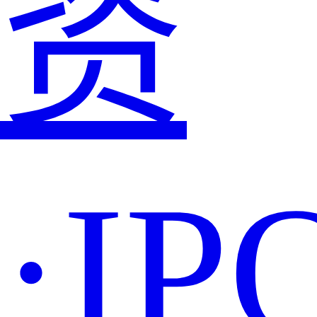
资
·IP